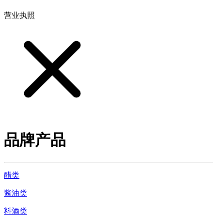
营业执照
品牌产品
醋类
酱油类
料酒类