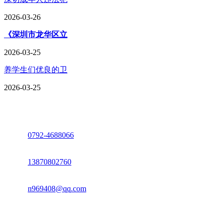
2026-03-26
《深圳市龙华区立
2026-03-25
养学生们优良的卫
2026-03-25
座机：
0792-4688066
电话：
13870802760
邮箱：
n969408@qq.com
地址：江西省德安县高新技术产业园(宝塔工业园)高新路93号