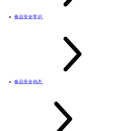
食品安全常识
食品安全动态