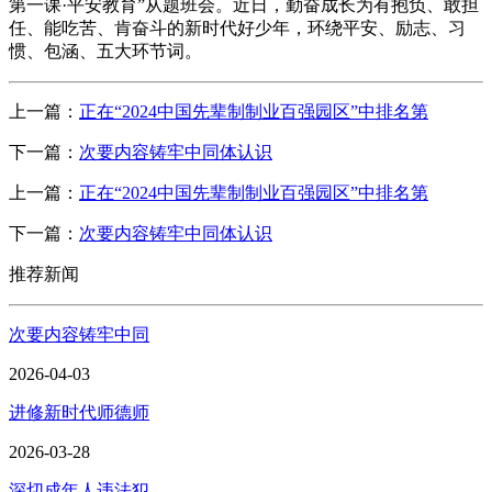
第一课·平安教育”从题班会。近日，勤奋成长为有抱负、敢担
任、能吃苦、肯奋斗的新时代好少年，环绕平安、励志、习
惯、包涵、五大环节词。
上一篇：
正在“2024中国先辈制制业百强园区”中排名第
下一篇：
次要内容铸牢中同体认识
上一篇：
正在“2024中国先辈制制业百强园区”中排名第
下一篇：
次要内容铸牢中同体认识
推荐新闻
次要内容铸牢中同
2026-04-03
进修新时代师德师
2026-03-28
深切成年人违法犯