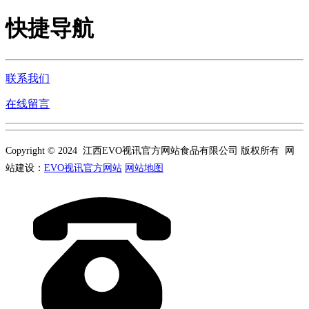
快捷导航
联系我们
在线留言
Copyright © 2024 江西EVO视讯官方网站食品有限公司 版权所有 网
站建设：
EVO视讯官方网站
网站地图