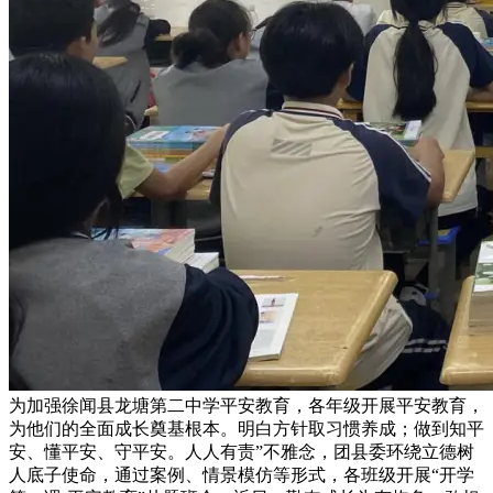
为加强徐闻县龙塘第二中学平安教育，各年级开展平安教育，
为他们的全面成长奠基根本。明白方针取习惯养成；做到知平
安、懂平安、守平安。人人有责”不雅念，团县委环绕立德树
人底子使命，通过案例、情景模仿等形式，各班级开展“开学