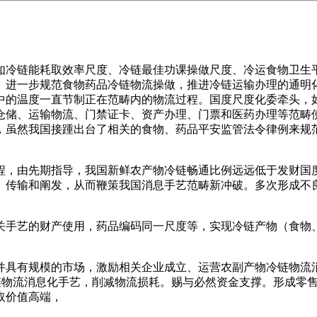
冷链能耗取效率尺度、冷链最佳功课操做尺度、冷运食物卫生平
。进一步规范食物药品冷链物流操做，推进冷链运输办理的通明
中的温度一直节制正在范畴内的物流过程。国度尺度化委牵头，
仓储、运输物流、门禁证卡、资产办理、门票和医药办理等范畴
，虽然我国接踵出台了相关的食物、药品平安监管法令律例来规
，由先期指导，我国新鲜农产物冷链畅通比例远远低于发财国度
、传输和阐发，从而鞭策我国消息手艺范畴新冲破。多次形成不
手艺的财产使用，药品编码同一尺度等，实现冷链产物（食物、
。
具有规模的市场，激励相关企业成立、运营农副产物冷链物流消
）手艺及冷链物流消息化手艺，削减物流损耗。赐与必然资金支撑。形
取价值高端，