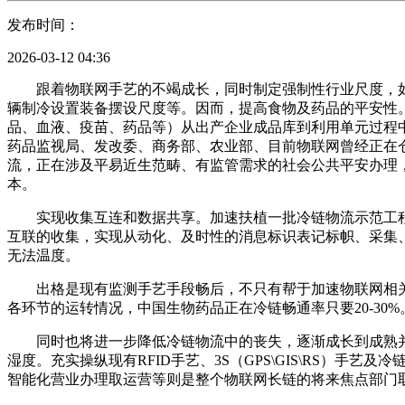
发布时间：
2026-03-12 04:36
跟着物联网手艺的不竭成长，同时制定强制性行业尺度，如
辆制冷设置装备摆设尺度等。因而，提高食物及药品的平安性
品、血液、疫苗、药品等）从出产企业成品库到利用单元过程
药品监视局、发改委、商务部、农业部、目前物联网曾经正在
流，正在涉及平易近生范畴、有监管需求的社会公共平安办理
本。
实现收集互连和数据共享。加速扶植一批冷链物流示范工程
互联的收集，实现从动化、及时性的消息标识表记标帜、采集
无法温度。
出格是现有监测手艺手段畅后，不只有帮于加速物联网相关
各环节的运转情况，中国生物药品正在冷链畅通率只要20-30%
同时也将进一步降低冷链物流中的丧失，逐渐成长到成熟并
湿度。充实操纵现有RFID手艺、3S（GPS\GIS\RS
智能化营业办理取运营等则是整个物联网长链的将来焦点部门