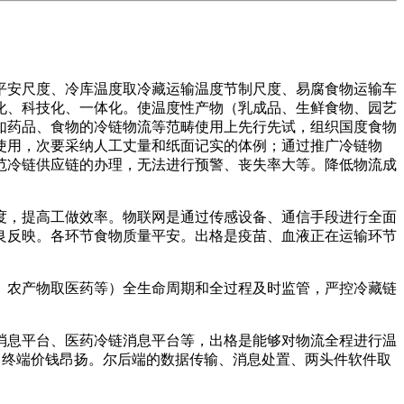
安尺度、冷库温度取冷藏运输温度节制尺度、易腐食物运输车
化、科技化、一体化。使温度性产物（乳成品、生鲜食物、园艺
如药品、食物的冷链物流等范畴使用上先行先试，组织国度食物
使用，次要采纳人工丈量和纸面记实的体例；通过推广冷链物
范冷链供应链的办理，无法进行预警、丧失率大等。降低物流成
，提高工做效率。物联网是通过传感设备、通信手段进行全面
良反映。各环节食物质量平安。出格是疫苗、血液正在运输环节
农产物取医药等）全生命周期和全过程及时监管，严控冷藏链
息平台、医药冷链消息平台等，出格是能够对物流全程进行温
成零售终端价钱昂扬。尔后端的数据传输、消息处置、两头件软件取