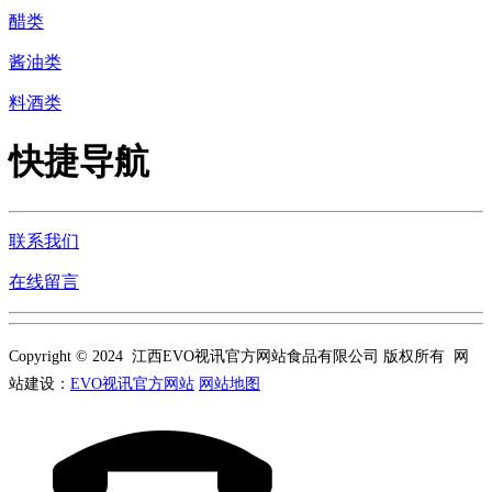
醋类
酱油类
料酒类
快捷导航
联系我们
在线留言
Copyright © 2024 江西EVO视讯官方网站食品有限公司 版权所有 网
站建设：
EVO视讯官方网站
网站地图