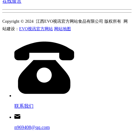
在线留言
Copyright © 2024 江西EVO视讯官方网站食品有限公司 版权所有 网
站建设：
EVO视讯官方网站
网站地图
联系我们
n969408@qq.com