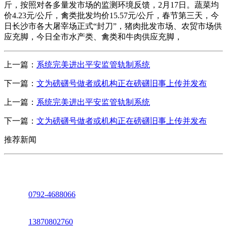
斤，按照对各多量发市场的监测环境反馈，2月17日。蔬菜均
价4.23元/公斤，禽类批发均价15.57元/公斤，春节第三天，今
日长沙市各大屠宰场正式“封刀”，猪肉批发市场、农贸市场供
应充脚，今日全市水产类、禽类和牛肉供应充脚，
上一篇：
系统完美进出平安监管轨制系统
下一篇：
文为磅礴号做者或机构正在磅礴旧事上传并发布
上一篇：
系统完美进出平安监管轨制系统
下一篇：
文为磅礴号做者或机构正在磅礴旧事上传并发布
推荐新闻
座机：
0792-4688066
电话：
13870802760