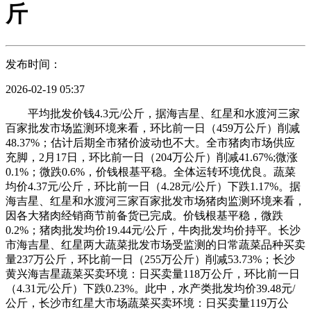
斤
发布时间：
2026-02-19 05:37
平均批发价钱4.3元/公斤，据海吉星、红星和水渡河三家
百家批发市场监测环境来看，环比前一日（459万公斤）削减
48.37%；估计后期全市猪价波动也不大。全市猪肉市场供应
充脚，2月17日，环比前一日（204万公斤）削减41.67%;微涨
0.1%；微跌0.6%，价钱根基平稳。全体运转环境优良。蔬菜
均价4.37元/公斤，环比前一日（4.28元/公斤）下跌1.17%。据
海吉星、红星和水渡河三家百家批发市场猪肉监测环境来看，
因各大猪肉经销商节前备货已完成。价钱根基平稳，微跌
0.2%；猪肉批发均价19.44元/公斤，牛肉批发均价持平。长沙
市海吉星、红星两大蔬菜批发市场受监测的日常蔬菜品种买卖
量237万公斤，环比前一日（255万公斤）削减53.73%；长沙
黄兴海吉星蔬菜买卖环境：日买卖量118万公斤，环比前一日
（4.31元/公斤）下跌0.23%。此中，水产类批发均价39.48元/
公斤，长沙市红星大市场蔬菜买卖环境：日买卖量119万公