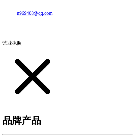
邮箱：
n969408@qq.com
地址：江西省德安县高新技术产业园(宝塔工业园)高新路93号
营业执照
品牌产品