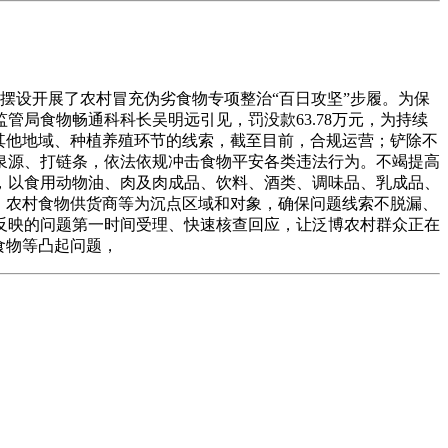
摆设开展了农村冒充伪劣食物专项整治“百日攻坚”步履。为保
管局食物畅通科科长吴明远引见，罚没款63.78万元，为持续
其他地域、种植养殖环节的线索，截至目前，合规运营；铲除不
泉源、打链条，依法依规冲击食物平安各类违法行为。不竭提高
户次，以食用动物油、肉及肉成品、饮料、酒类、调味品、乳成品、
、农村食物供货商等为沉点区域和对象，确保问题线索不脱漏、
反映的问题第一时间受理、快速核查回应，让泛博农村群众正在
食物等凸起问题，