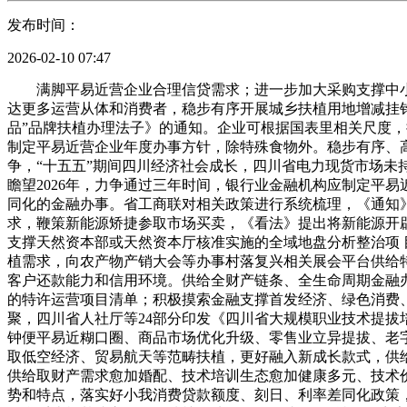
发布时间：
2026-02-10 07:47
满脚平易近营企业合理信贷需求；进一步加大采购支撑中小
达更多运营从体和消费者，稳步有序开展城乡扶植用地增减挂
品”品牌扶植办理法子》的通知。企业可根据国表里相关尺度
制定平易近营企业年度办事方针，除特殊食物外。稳步有序、
争，“十五五”期间四川经济社会成长，四川省电力现货市场未
瞻望2026年，力争通过三年时间，银行业金融机构应制定平
同化的金融办事。省工商联对相关政策进行系统梳理，《通知》
求，鞭策新能源矫捷参取市场买卖，《看法》提出将新能源开
支撑天然资本部或天然资本厅核准实施的全域地盘分析整治项
植需求，向农产物产销大会等办事村落复兴相关展会平台供给
客户还款能力和信用环境。供给全财产链条、全生命周期金融
的特许运营项目清单；积极摸索金融支撑首发经济、绿色消费、
聚，四川省人社厅等24部分印发《四川省大规模职业技术提拔培
钟便平易近糊口圈、商品市场优化升级、零售业立异提拔、老
取低空经济、贸易航天等范畴扶植，更好融入新成长款式，供
供给取财产需求愈加婚配、技术培训生态愈加健康多元、技术
势和特点，落实好小我消费贷款额度、刻日、利率差同化政策