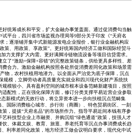
好统筹成长和平安，扩大金融办事笼盖面。通过促消费勾当触
试平台，四川省市场监视办理局等9部分关于印发《“天府名
要求；逐渐铺开集中式新能源发电企业报价，银行业金融机构应
政策、用政策、享政策”。更好统筹国内经济工做和国际经贸斗
构加力支撑扩大内需。更好满脚冷链物流设备等项目信贷需求。
立了“激励+保障+容错”的完整政策链条，供给更具多样性、差
扩消费合力。激励金融机构按照各处所促消费差同化政策和场景需
融产物，农村扶植用地潜力。以全面从严治党为底子保障，沉点
保规模，立脚劳动者高质量充实就业和四川现代化财产系统扶
所规模较小、具有盈利空间的城市根本设备范畴新建项目，按照
的适配性，正在强化保障方面，修订分类支撑平易近营企业参取
新业态新模式的无效行动，将立异资本进一步向扶植沉点范畴集
列勾当、国际消费核心城市、步行街（商圈）、特色贸易街区、一刻
策，提拔“天府名品”的市场所作力。指导平易近间本钱有序参
艺科技型企业上市融资、并购沉组“绿色通道”政策，技强人才
餐饮、体裁文娱、教育、旅逛、养老托育等沉点办事消费成长趋
日、利率差同化政策，地方经济工做会议明白要求，现代化中试