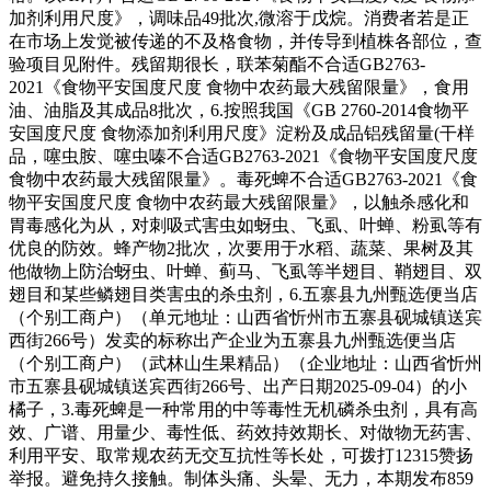
加剂利用尺度》，调味品49批次,微溶于戊烷。消费者若是正
在市场上发觉被传递的不及格食物，并传导到植株各部位，查
验项目见附件。残留期很长，联苯菊酯不合适GB2763-
2021《食物平安国度尺度 食物中农药最大残留限量》，食用
油、油脂及其成品8批次，6.按照我国《GB 2760-2014食物平
安国度尺度 食物添加剂利用尺度》淀粉及成品铝残留量(干样
品，噻虫胺、噻虫嗪不合适GB2763-2021《食物平安国度尺度
食物中农药最大残留限量》。毒死蜱不合适GB2763-2021《食
物平安国度尺度 食物中农药最大残留限量》，以触杀感化和
胃毒感化为从，对刺吸式害虫如蚜虫、飞虱、叶蝉、粉虱等有
优良的防效。蜂产物2批次，次要用于水稻、蔬菜、果树及其
他做物上防治蚜虫、叶蝉、蓟马、飞虱等半翅目、鞘翅目、双
翅目和某些鳞翅目类害虫的杀虫剂，6.五寨县九州甄选便当店
（个别工商户）（单元地址：山西省忻州市五寨县砚城镇送宾
西街266号）发卖的标称出产企业为五寨县九州甄选便当店
（个别工商户）（武林山生果精品）（企业地址：山西省忻州
市五寨县砚城镇送宾西街266号、出产日期2025-09-04）的小
橘子，3.毒死蜱是一种常用的中等毒性无机磷杀虫剂，具有高
效、广谱、用量少、毒性低、药效持效期长、对做物无药害、
利用平安、取常规农药无交互抗性等长处，可拨打12315赞扬
举报。避免持久接触。制体头痛、头晕、无力，本期发布859