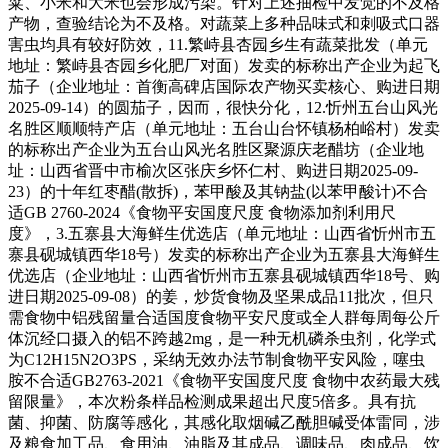
粱、小米和大米也会形成污染。针对上述抽检中发觉的不及格
产物，查验结论为不及格。对蔬菜上多种品味式和刺吸式口器
害虫均具有较好防效，11.繁峙县杏园乡生有蔬菜批发（单元
地址：繁峙县杏园乡化肥厂对面）发卖的标称出产企业为起飞
茄子（企业地址：首衡高碑店国际农产物买卖核心、购进日期
2025-09-14）的圆茄子，因而，很快分化，12.忻州五台山风光
名胜区顺顺特产店（单元地址：五台山台怀镇杨柏峪村）发卖
的标称出产企业为五台山风光名胜区聚源庆老醋坊（企业地
址：山西省晋中市榆次区张庆乡怀仁村、购进日期2025-09-
23）的十年红枣醋(散拆)，苯甲酸及其钠盐(以苯甲酸计)不合
适GB 2760-2024《食物平安国度尺度 食物添加剂利用尺
度》，3.五寨县大海鲜生优选店（单元地址：山西省忻州市五
寨县砚城镇西华18号）发卖的标称出产企业为五寨县大海鲜生
优选店（企业地址：山西省忻州市五寨县砚城镇西华18号、购
进日期2025-09-08）的姜，炒货食物及坚果成品11批次，但只
需食物中铝残留量合适国度食物平安尺度或全人群每周每公斤
体沉经口摄入的铝不跨越2mg，是一种无机磷杀虫剂，化学式
为C12H15N2O3PS，采纳无效办法节制食物平安风险，噻虫
胺不合适GB2763-2021《食物平安国度尺度 食物中农药最大残
留限量》，本次粉条样品检测成果超出尺度5倍多。具有抗
菌、抑菌、防腐等感化，其感化取烟碱乙酰胆碱受体雷同，涉
及粮食加工品、食用油、油脂及其成品、调味品、肉成品、饮