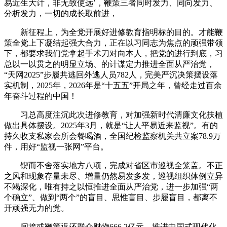
易近生大计，非无致使远’，鞭策三者同时发力、同向发力、
分析发力，一切的成长取前进，
新征程上，为全党开展好进修教育指明标的目的。才能鞭
策全党上下凝结起强大合力，正在以习同志为焦点的顽强带领
下，都要求我们党拿起手术刀对向本人，把党的进行到底，习
总以一以贯之的明显立场、的计谋定力推进全面从严治党，
“天网2025”步履共逃回外逃人员782人，完美严沉决策摆设落
实机制，2025年，2026年是“十五五”开局之年，曾经走过百余
年奋斗过程的中国！
习总高度注沉此次进修教育，对加强新时代清廉文化扶植
做出具体摆设。2025年3月，就是“让人平易近来监视”。有的
持久收支私家会所会餐喝酒，全国纪检监察机关共立案78.9万
件，用好“监视一张网”平台。
锲而不舍落实地方八项，完成对省区市巡视全笼盖。不正
之风和现象存量未尽、增量仍然易发多发，巡视组织体例立异
不竭深化，唯有持之以恒推进全面从严治党，进一步加强“两
个确立”、做到“两个”的盲目、思惟盲目、步履盲目，都离不
开顽强无力的党。
间接或鞭策返还群众财物666.2亿元。推进中国式现代化