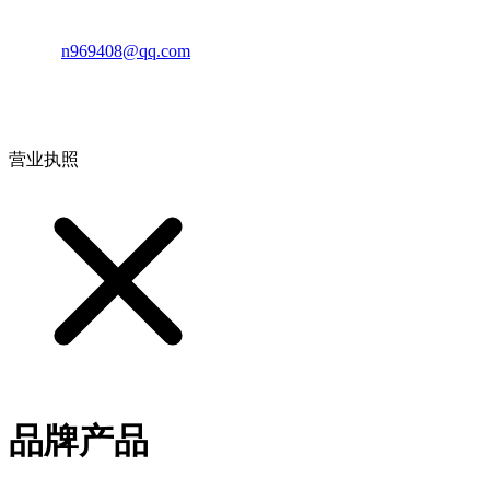
邮箱：
n969408@qq.com
地址：江西省德安县高新技术产业园(宝塔工业园)高新路93号
营业执照
品牌产品