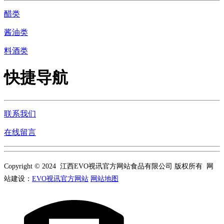
醋类
酱油类
料酒类
快捷导航
联系我们
在线留言
Copyright © 2024 江西EVO视讯官方网站食品有限公司 版权所有 网
站建设：
EVO视讯官方网站
网站地图