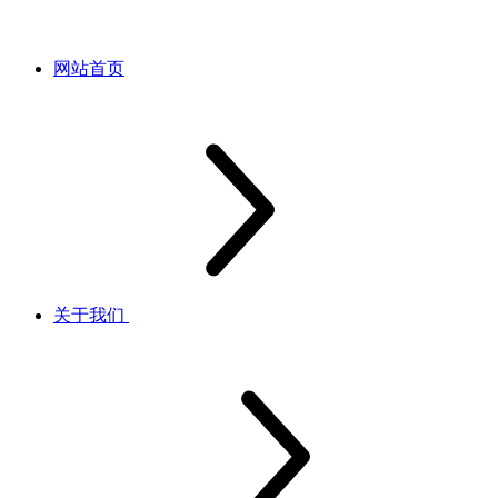
网站首页
关于我们