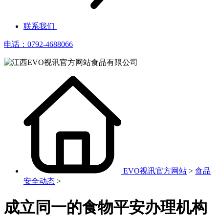
联系我们
电话：0792-4688066
EVO视讯官方网站
>
食品
安全动态
>
成立同一的食物平安办理机构