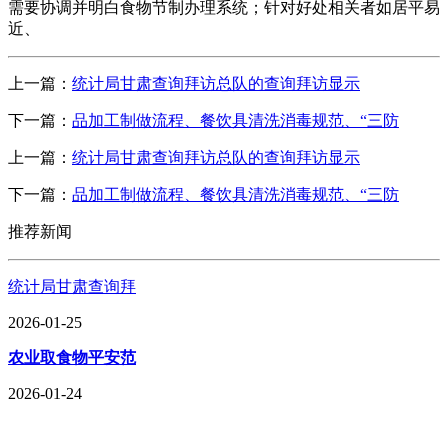
需要协调并明白食物节制办理系统；针对好处相关者如居平易
近、
上一篇：
统计局甘肃查询拜访总队的查询拜访显示
下一篇：
品加工制做流程、餐饮具清洗消毒规范、“三防
上一篇：
统计局甘肃查询拜访总队的查询拜访显示
下一篇：
品加工制做流程、餐饮具清洗消毒规范、“三防
推荐新闻
统计局甘肃查询拜
2026-01-25
农业取食物平安范
2026-01-24