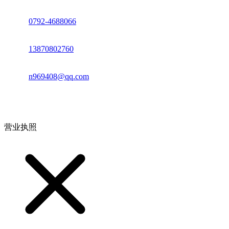
座机：
0792-4688066
电话：
13870802760
邮箱：
n969408@qq.com
地址：江西省德安县高新技术产业园(宝塔工业园)高新路93号
营业执照