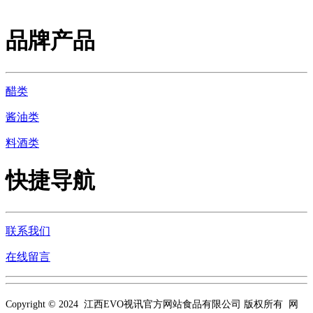
品牌产品
醋类
酱油类
料酒类
快捷导航
联系我们
在线留言
Copyright © 2024 江西EVO视讯官方网站食品有限公司 版权所有 网