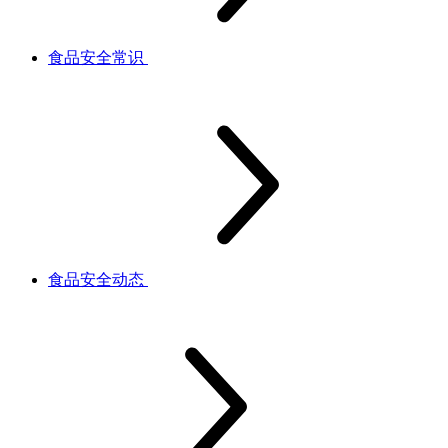
食品安全常识
食品安全动态