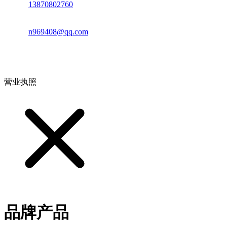
电话：
13870802760
邮箱：
n969408@qq.com
地址：江西省德安县高新技术产业园(宝塔工业园)高新路93号
营业执照
品牌产品