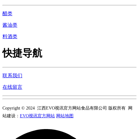
醋类
酱油类
料酒类
快捷导航
联系我们
在线留言
Copyright © 2024 江西EVO视讯官方网站食品有限公司 版权所有 网
站建设：
EVO视讯官方网站
网站地图