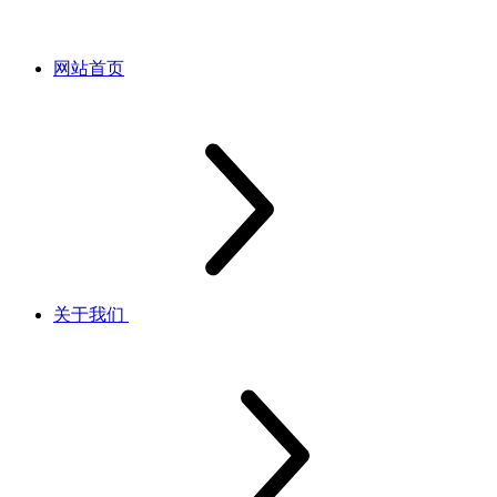
网站首页
关于我们