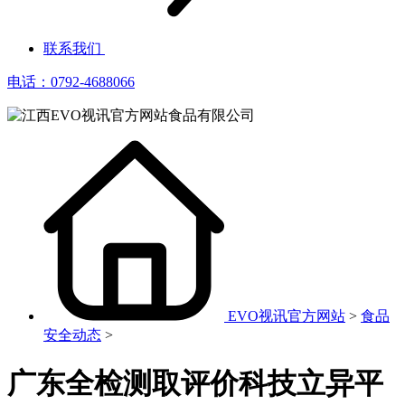
联系我们
电话：0792-4688066
EVO视讯官方网站
>
食品
安全动态
>
广东全检测取评价科技立异平