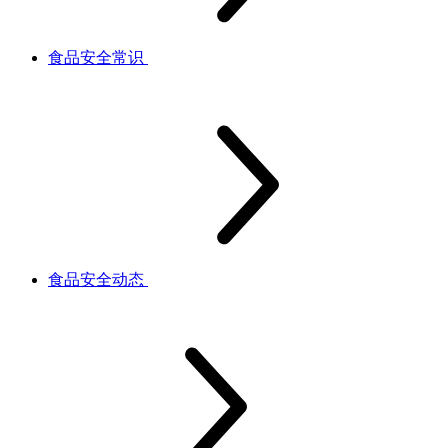
食品安全常识
食品安全动态