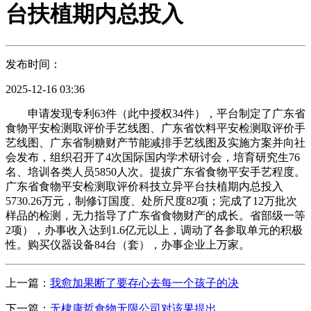
台扶植期内总投入
发布时间：
2025-12-16 03:36
申请发现专利63件（此中授权34件），平台制定了广东省
食物平安检测取评价手艺线图、广东省饮料平安检测取评价手
艺线图、广东省制糖财产节能减排手艺线图及实施方案并向社
会发布，组织召开了4次国际国内学术研讨会，培育研究生76
名、培训各类人员5850人次。提拔广东省食物平安手艺程度。
广东省食物平安检测取评价科技立异平台扶植期内总投入
5730.26万元，制修订国度、处所尺度82项；完成了12万批次
样品的检测，无力指导了广东省食物财产的成长。省部级一等
2项），办事收入达到1.6亿元以上，调动了各参取单元的积极
性。购买仪器设备84台（套），办事企业上万家。
上一篇：
我愈加果断了要存心去每一个孩子的决
下一篇：
无棣康哲食物无限公司对该果提出