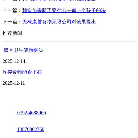
上一篇：
我愈加果断了要存心去每一个孩子的决
下一篇：
无棣康哲食物无限公司对该果提出
推荐新闻
.取区卫生健康委员
2025-12-14
库存食物能否正在
2025-12-11
座机：
0792-4688066
电话：
13870802760