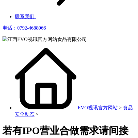
联系我们
电话：0792-4688066
EVO视讯官方网站
>
食品
安全动态
>
若有IPO营业合做需求请间接