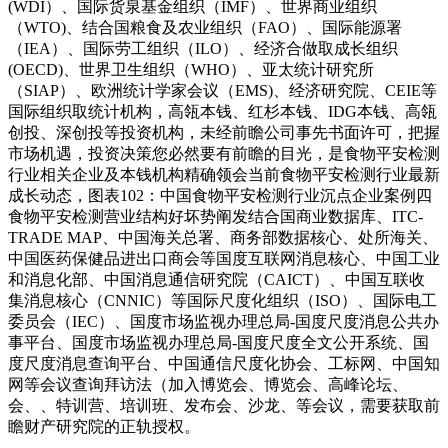
(WDI）、国际货泉基金组织（IMF）、世界商业组织
（WTO)、结合国粮食及农业组织（FAO）、国际能源署
（IEA）、国际劳工组织（ILO）、经济合做取成长组织
(OECD)、世界卫生组织（WHO）、亚太统计研究所
（SIAP）、欧洲统计学家会议（EMS)、经济研究院、CEIE等
国际组织取统计机构，高瓴本钱、红杉本钱、IDG本钱、高瓴
创投、深创投等投资机构，未经前瞻公司事先书面许可，把握
市场机遇，投资决策您必然要有前瞻的目光，是食物平安检测
行业相关企业及本钱机构精确领会当前食物平安检测行业最新
成长动态，图表102：中国食物平安检测行业沉点企业案例四
食物平安检测营业结构好坏势阐发结合国商业数据库、ITC-
TRADE MAP、中国海关总署、商务部数据核心、处所海关、
中国医药保健品进出口商会等国度互联网消息核心、中国工业
和消息化部、中国消息通信研究院（CAICT）、中国互联收
集消息核心（CNNIC）等国际尺度化组织（ISO）、国际电工
委员会（IEC）、国度市场监视办理总局-国度尺度消息公共办
事平台、国度市场监视办理总局-国度尺度全文公开系统、国
度尺度消息查询平台、中国通信尺度化协会、工标网、中国知
网等会议查询拜访法（加入博览会、博览会、高峰论坛、
会、、特训营、培训班、发布会、沙龙、等会议，需要获取前
瞻财产研究院的正轨授权。