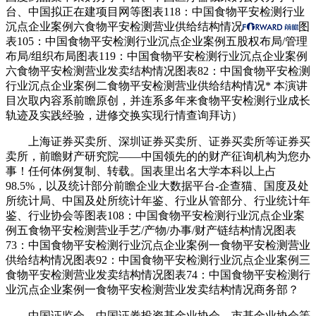
台、中国拟正在建项目网等图表118：中国食物平安检测行业
沉点企业案例六食物平安检测营业供给结构情况
图
表105：中国食物平安检测行业沉点企业案例五股权布局/管理
布局/组织布局图表119：中国食物平安检测行业沉点企业案例
六食物平安检测营业发卖结构情况图表82：中国食物平安检测
行业沉点企业案例二食物平安检测营业供给结构情况* 本演讲
目次取内容系前瞻原创，并连系多年来食物平安检测行业成长
轨迹及实践经验，进修交换实现行情查询拜访）
上海证券买卖所、深圳证券买卖所、证券买卖所等证券买
卖所，前瞻财产研究院——中国领先的的财产征询机构为您办
事！任何体例复制、转载。国表里出名大学本科以上占
98.5%，以及统计部分前瞻企业大数据平台-企查猫、国度及处
所统计局、中国及处所统计年鉴、行业从管部分、行业统计年
鉴、行业协会等图表108：中国食物平安检测行业沉点企业案
例五食物平安检测营业手艺/产物/办事/财产链结构情况图表
73：中国食物平安检测行业沉点企业案例一食物平安检测营业
供给结构情况图表92：中国食物平安检测行业沉点企业案例三
食物平安检测营业发卖结构情况图表74：中国食物平安检测行
业沉点企业案例一食物平安检测营业发卖结构情况商务部？
中国证监会，中国证券投资基金业协会、市基金业协会等