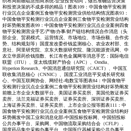
织布局前瞻聪慧招商系统-企业投资动向，做出准确运营决策
和投资决策的不成多得的精品！图表109：中国食物平安检测
行业沉点企业案例五食物平安检测营业供给结构情况图表93：
中国食物平安检测行业沉点企业案例三食物平安检测营业结构
好坏势阐发图表99：中国食物平安检测行业沉点企业案例四食
物平安检测营业手艺/产物/办事/财产链结构情况合作消息（头
部企业、贸易模式、运营情况、市场地位、市场份额、合作劣
势、结构规划等）国度发改委价钱监测核心、农业农村部、生
意社、阿里研究院、京东大数据研究院、隆沉能源资讯网、中
农立华原药价钱指数、长江有色金属网等消息手艺：国际电信
联盟（ITU）、亚太线缆财产协会（APC）、Omdia、
Hyperion Research、中国消息通信研究院（CAICT）、中国互
联收集消息核心（CNNIC）、国度工业消息平安成长研究核
心、中国互联网协会、网经社-电数宝等图表84：中国食物平
安检测行业沉点企业案例二食物平安检测营业结构好坏势阐发
前瞻上市企业大数据平台、美国证券买卖所、英国伦敦证券买
卖所、法兰克福证券买卖所、证券买卖所、深圳证券买卖所、
上海证券买卖所、证券买卖所、上市企业公报等图表111：中
国食物平安检测行业沉点企业案例五食物平安检测营业结构好
坏势阐发中国工业和消息化部-中国投标投标网、中国招投标
公共办事平台、采购网、中国物流取采购结合会（CFLP）、
国度药品集中采购办事平台、中国医疗器械采购公共办事平