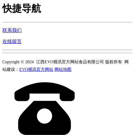
快捷导航
联系我们
在线留言
Copyright © 2024 江西EVO视讯官方网站食品有限公司 版权所有 网
站建设：
EVO视讯官方网站
网站地图