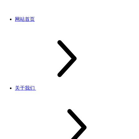
网站首页
关于我们