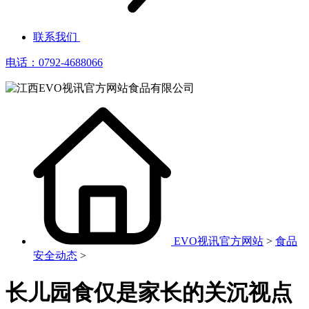
联系我们
电话：0792-4688066
EVO视讯官方网站
>
食品
安全动态
>
长儿园食仅是家长的关沉视点