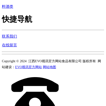
料酒类
快捷导航
联系我们
在线留言
Copyright © 2024 江西EVO视讯官方网站食品有限公司 版权所有 网
站建设：
EVO视讯官方网站
网站地图