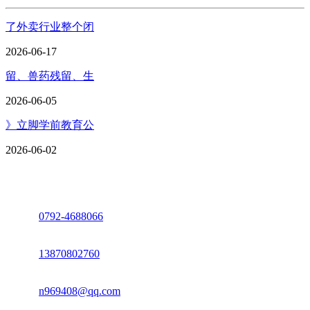
了外卖行业整个闭
2026-06-17
留、兽药残留、生
2026-06-05
》立脚学前教育公
2026-06-02
座机：
0792-4688066
电话：
13870802760
邮箱：
n969408@qq.com