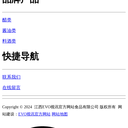
醋类
酱油类
料酒类
快捷导航
联系我们
在线留言
Copyright © 2024 江西EVO视讯官方网站食品有限公司 版权所有 网
站建设：
EVO视讯官方网站
网站地图