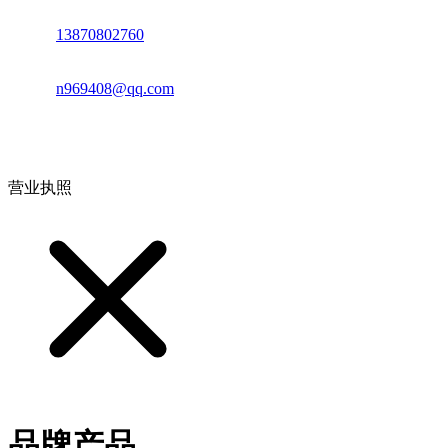
电话：
13870802760
邮箱：
n969408@qq.com
地址：江西省德安县高新技术产业园(宝塔工业园)高新路93号
营业执照
品牌产品