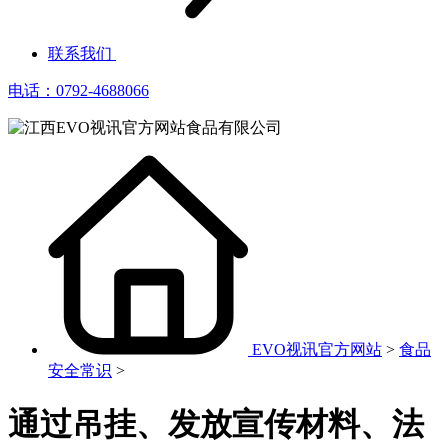
联系我们
电话：0792-4688066
EVO视讯官方网站
>
食品
安全常识
>
通过吊挂、发放宣传材料、法