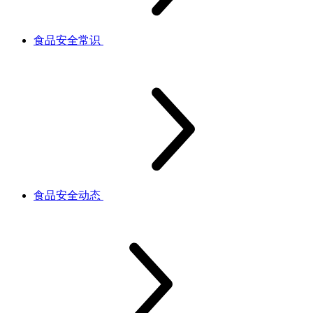
食品安全常识
食品安全动态