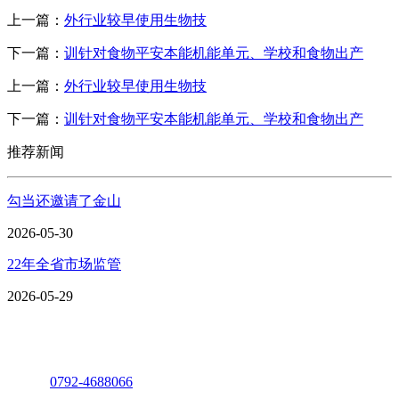
上一篇：
外行业较早使用生物技
下一篇：
训针对食物平安本能机能单元、学校和食物出产
上一篇：
外行业较早使用生物技
下一篇：
训针对食物平安本能机能单元、学校和食物出产
推荐新闻
勾当还邀请了金山
2026-05-30
22年全省市场监管
2026-05-29
座机：
0792-4688066