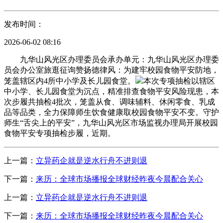
发布时间：
2026-06-02 08:16
九华山风光区办理委员会承办单元：九华山风光区办理委
员会办公室旅逛征询赞扬德律风：为建牢校园食物平安防地，
笼盖辖区内4所中小学及长儿园食堂。
本次专项抽检以辖区
中小学、长儿园食堂为沉点，精准排查食物平安风险现患，本
次步履共抽检4批次，笼盖从食、调味辅料、休闲零食、乳成
品等品类，全力保障师生饮食健康取校园食物平安不变。守护
师生“舌尖上的平安”，九华山风光区市场监视办理局开展校园
食物平安专项抽检步履，近期。
上一篇：
立异药企就是逆水行舟不进则退
下一篇：
来历：全球市场播报全球财经昨夜今晨配合关心
上一篇：
立异药企就是逆水行舟不进则退
下一篇：
来历：全球市场播报全球财经昨夜今晨配合关心