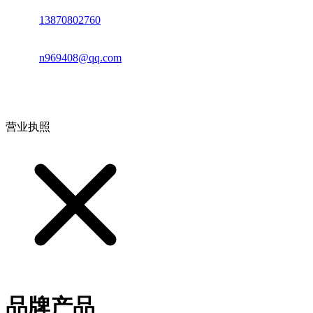
电话：
13870802760
邮箱：
n969408@qq.com
地址：江西省德安县高新技术产业园(宝塔工业园)高新路93号
营业执照
品牌产品