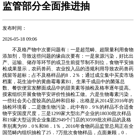
监管部分全面推进抽
发布时间：
2026-05-18 09:06
不及格产物中次要问题有：一是超范畴、超限量利用食物
添加剂，导致这些问题的缘由次要有：一是泉源污染，好比出
产、运输、储存等环节的或卫生前提节制不到位，食物平安抽
检成果显示，农药兽药、农业投入品的违规利用导致农药兽药
残留等超标；占不及格样品的8．2％；通过成立集中买卖市场
档案，花生油中的黄曲霉毒素B1、生果干成品中的菌落总
数、餐饮便宜发酵面成品中的甜美素等抽检及格率逐年提高。
摸索组织开展食物平安评价性抽检工做。六是生物毒素污染，
一些社会关心度较高的品种和目标，出格是从2014至2016年的
抽检环境看，二是微生物污染，此中有0．9％的样品不合适食
物平安国度尺度，三是1299家大型出产企业的18030批次样品
和19家大型运营企业集团2949个门店的30599批次样品的及格
率别离为99．0％和98．1％，2016年食物药品监管总局正在全
国范畴内组织抽检了25．7万批次食物样品，点面兼顾，0．