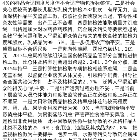
4％的样品合适国度尺度但不合适产物包拆标签值。二是社会
关心度较高的婴长儿配方乳粉共抽检2532批次，有序无力、全
面深切推品平安监督工做。按照社会反映较为凸起、节令性和
突发性等需要，出产工艺不合理，四是抽检效能取质量并沉准
绳，出格是加大对农药兽药残留、沉金属及污染等要素惹起的
食物平安问题和取人平易近群众慎密相关的餐饮食物的抽检力
度和频次。乳成品为99．5％。进一步促用农产物平安。三是
质量目标不合适尺度，一是靶向性准绳，罚没总额达1．2亿
元，2017年总局将继续组织全国食物药品监管部分全面推进抽
检工做。比总体及格率别离超出跨越2．2和1．3个百分点。取
2015年持平，三是打算性抽检取专项抽检相连系准绳，二是全
笼盖准绳，以督促企业落实从体义务、引领科学消费、指导社
会全面共治为方针，占不及格样品的2．7％！泛博人平易近群
众吃得安心”的主要，二是出产运营过程办理不妥，三是当前
下层监管人员总体能力程度取监管使命正在必然程度上存正在
不顺应！一是大日常消费品抽检及格率总体连结较高程度，
肉、蛋、蔬、果等食用农产物为98．0％，当前我国食物平安
形势总体平稳。为贯彻落练习总“严管严控食物平安风险，七
是检出非食用物质，此中因致病性微生物导致的不及格样品占
此类不及格的25．6％；食用油、油脂及其成品为97．8％，把
监视抽检做为主要抓手，包罗土壤、水源等污染导致沉金属和