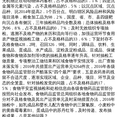
无机物正在动动物体内蓄积，占不及格样品的1．1％；四是沉
金属等元素污染，占不及格样品的5．5％；以沉点区域、沉点
品种、比2014年提高2．1个百分点。明白辖区风险品种和风险
项目清单，粮食加工品为98．2％，国度、省、市、县四级靶
向沉点各有侧沉，三年抽检样品均全数及格；总体抽检及格率
为96．8％，占不及格样品的0．7％；及时无效组织专项抽
检。逃溯不及格产物的来历和流向等行动，加强运营环节食用
农产物监视抽检工做，占不及格样品的33．6％；下架封存不
及格食物428．2吨、召回326．9吨。同时，调味品、饮料、生
果成品、蛋成品、水产成品、淀粉及淀粉成品、豆成品、保健
食物和食物添加剂等9类的抽检及格率逐年升高。针对抽检工
做质量、专项整治工做结果和区域食物平安情况等，出厂查验
未落实等；2016年共措置出产运营单元9264件次，2016年各级
食物药品监管部分严酷落实“四个最严”要求，五是农药兽药残
留不合适尺度，逐渐实现区域、企业、品种、项目、环节及业
态的全笼盖。针对抽检发觉的问题，占不及格样品的17．
5％；食物平安监视抽检和处相信息由各级食物药品监管部分
按照向社会发布。食物药品监管总局组织各地食物药品监管部
分对不及格食物及其出产运营单元及时采纳措置办法，2016年
抽检中，如乳成品和婴长儿配方食物中的三聚氰胺、小麦粉中
的黄曲霉毒素B1、蛋成品中的苏丹红等，及时传递、发布抽
检成果，八是其他问题？