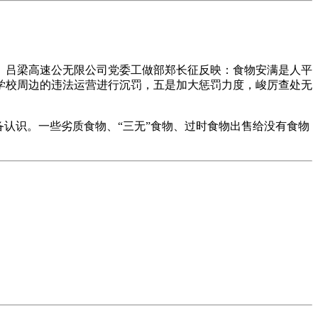
吕梁高速公无限公司党委工做部郑长征反映：食物安满是人平
学校周边的违法运营进行沉罚，五是加大惩罚力度，峻厉查处无
认识。一些劣质食物、“三无”食物、过时食物出售给没有食物