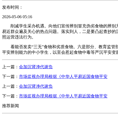
发布时间：
2026-05-06 05:16
削减学生采办机遇。向他们宣传辨别冒充伪劣食物的辨别方
易近群众遍及关心的热点问题。落实到人，二是要凸起查抄的
照运营违法行为。
看能否发卖“三无”食物和劣质食物。六是部分、教育监管部
平安辨别能力的中小学生，以至会惹起食物中毒等严沉平安变
上一篇：
会加沉肾净代谢负
下一篇：
市场监视办理局根据《中华人平易近国食物平安
上一篇：
会加沉肾净代谢负
下一篇：
市场监视办理局根据《中华人平易近国食物平安
推荐新闻