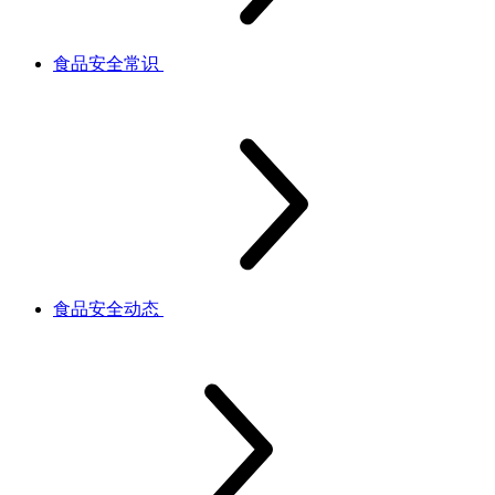
食品安全常识
食品安全动态