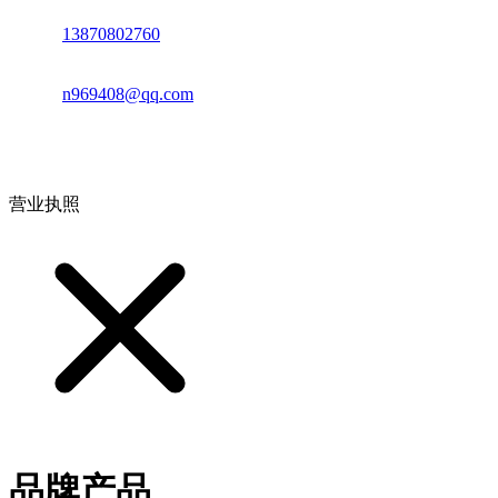
电话：
13870802760
邮箱：
n969408@qq.com
地址：江西省德安县高新技术产业园(宝塔工业园)高新路93号
营业执照
品牌产品