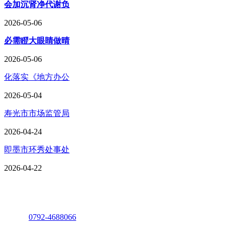
会加沉肾净代谢负
2026-05-06
必需瞪大眼睛做晴
2026-05-06
化落实《地方办公
2026-05-04
寿光市市场监管局
2026-04-24
即墨市环秀处事处
2026-04-22
座机：
0792-4688066