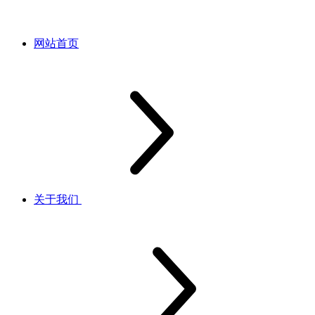
网站首页
关于我们