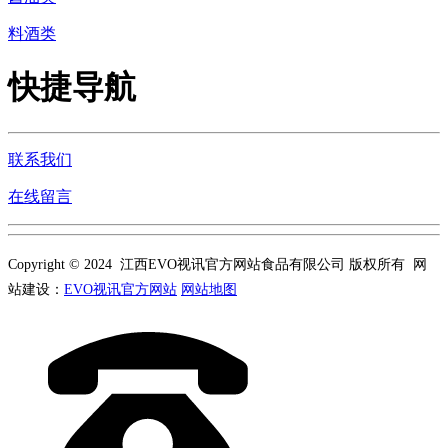
料酒类
快捷导航
联系我们
在线留言
Copyright © 2024 江西EVO视讯官方网站食品有限公司 版权所有 网
站建设：
EVO视讯官方网站
网站地图