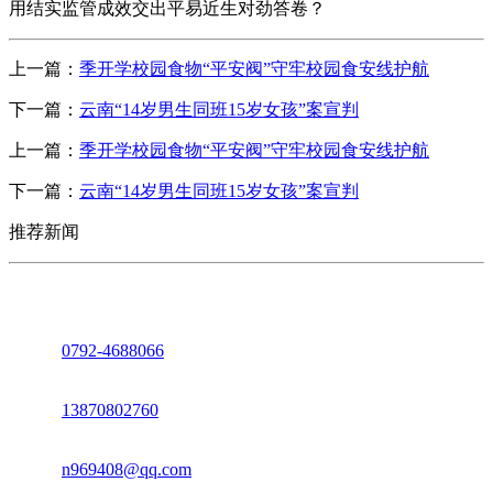
用结实监管成效交出平易近生对劲答卷？
上一篇：
季开学校园食物“平安阀”守牢校园食安线护航
下一篇：
云南“14岁男生同班15岁女孩”案宣判
上一篇：
季开学校园食物“平安阀”守牢校园食安线护航
下一篇：
云南“14岁男生同班15岁女孩”案宣判
推荐新闻
座机：
0792-4688066
电话：
13870802760
邮箱：
n969408@qq.com