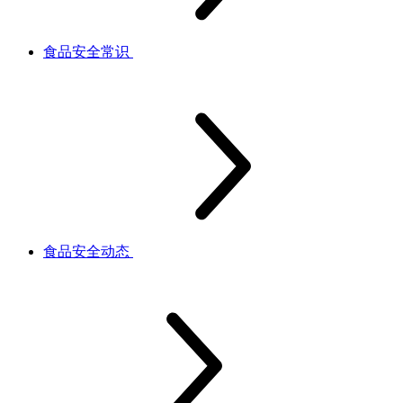
食品安全常识
食品安全动态