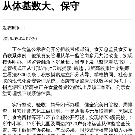
从体基数大、保守
发布时间：
2026-05-04 07:20
正在食堂公示栏公开分担校带领邮箱、食安总监及食安专
员联系体例，鞭策食安管理从单一监管向多元共治改变，实现
接诉即办。将监管触角下沉延长，当即下发《监视看法书》，
监管模式正从“盯防”向“云端捕获”逾越，3所高校累计收集师
生看法2300余条，积极摸索建立部分从导、学校协同、社会参
取的现代化食安管理系统，石牌市场监管所以数字化为抓手，
指点辖区3所高校正在食堂餐桌设置线上反馈二维码、公示食
堂司理线下联系德律风。
实行整改、验收、销号闭环办理，健全完美日管控、周排
查、月安排常态化工做机制。一是通顺多元反馈渠道。烹调加
工、食物留样等环节环节全程公开可视，实现辖区3所高校、5
所中小学、17所长儿园及周边约320户食物运营从体监管全笼
盖。实正做到有诉必应、有应必果。同步邀请校带领加入办事