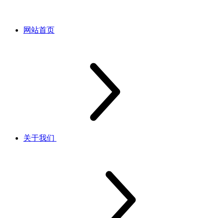
网站首页
关于我们