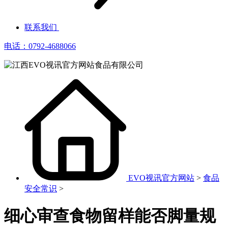
联系我们
电话：0792-4688066
EVO视讯官方网站
>
食品
安全常识
>
细心审查食物留样能否脚量规