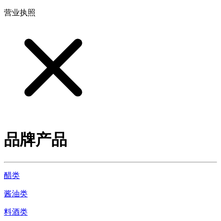
营业执照
品牌产品
醋类
酱油类
料酒类