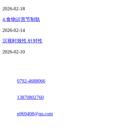
2026-02-18
4.食物运营节制轨
2026-02-14
沉视时致性.针对性
2026-02-10
座机：
0792-4688066
电话：
13870802760
邮箱：
n969408@qq.com
地址：江西省德安县高新技术产业园(宝塔工业园)高新路93号