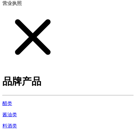
营业执照
品牌产品
醋类
酱油类
料酒类