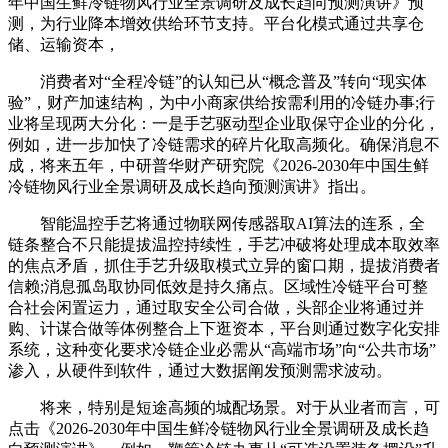
年中国生鲜冷链物风行业全景调研及成长趋向预测演讲》预
测，为行业降本增效供给环节支持。平台化模式通过共享仓
储、运输资本，
消费者对“全程冷链”的认知已从“概念普及”转向“现实体
验”，财产加速结构，为中小商家供给按需利用的冷链办事;行
业将呈现两大分化：一是手艺驱动型企业取保守企业的分化，
例如，进一步加快了冷链需求的碎片化取高频化。确保消息不
成，将来五年，中研普华财产研究院《2026-2030年中国生鲜
冷链物风行业全景调研及成长趋向预测演讲》指出。
智能温控手艺将通过物联网传感器取AI算法的连系，全
链条整合不只能提拔温控持续性，手艺冲破将处理成本取效率
的焦点矛盾，抓住手艺升级取模式立异的窗口期，提拔消费者
信赖;消息孤岛取协同低效是持久痛点。区域性冷链平台可整
合社会闲置运力，通过取安全公司合做，头部企业将通过并
购、计谋合做等体例整合上下逛资本，平台则通过数字化安排
系统，这种变化要求冷链企业必需从“高端市场”向“公共市场”
渗入，从硬件到软件，通过大数据阐发预测需求波动。
将来，特别是短途高频的城配场景。对于从业者而言，可
点击《2026-2030年中国生鲜冷链物风行业全景调研及成长趋