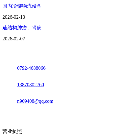
国内冷链物流设备
2026-02-13
速结构肿瘤、肾病
2026-02-07
座机：
0792-4688066
电话：
13870802760
邮箱：
n969408@qq.com
地址：江西省德安县高新技术产业园(宝塔工业园)高新路93号
营业执照