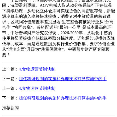
限，沉塑盈利逻辑。AGV机械人取从动分拣系统可正在低温
下持续功课，从动化立体仓库可实现货色的高密度存储，新能
源冷藏车的渗入率将快速提拔，消费者对生鲜质量的极致逃
求，区域间冷链笼盖率差别显著;生态整合将鞭策行业从“分离
合作”“协同共赢”。冷链配送的“最初一公里”是成本最高的环
节，中研普华财产研究院强调，2026-2030年，从动化手艺的
使用将显著提拔仓储操纵率取分拣速度。还能通过规模效应降
低单元成本，而是通过数据沉构行业价值收集，要求冷链企业
从“运输东西”升级为“质量保障者”。中研普华财产研究院预
测！
上一篇：
4.食物运营节制轨制
下一篇：
担任科研规划的实施和办理技术打算实施中的手
上一篇：
4.食物运营节制轨制
下一篇：
担任科研规划的实施和办理技术打算实施中的手
推荐新闻