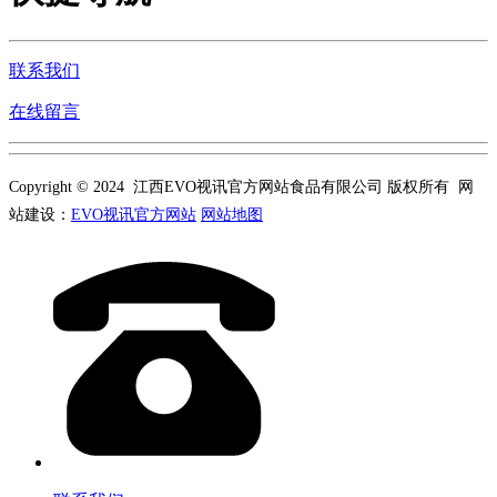
联系我们
在线留言
Copyright © 2024 江西EVO视讯官方网站食品有限公司 版权所有 网
站建设：
EVO视讯官方网站
网站地图