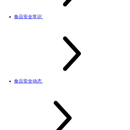
食品安全常识
食品安全动态