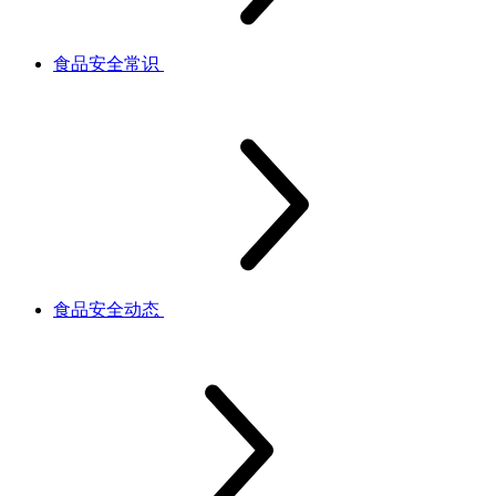
食品安全常识
食品安全动态