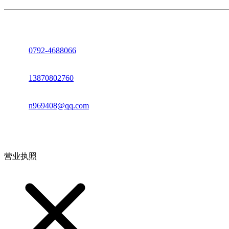
座机：
0792-4688066
电话：
13870802760
邮箱：
n969408@qq.com
地址：江西省德安县高新技术产业园(宝塔工业园)高新路93号
营业执照