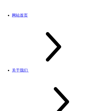
网站首页
关于我们