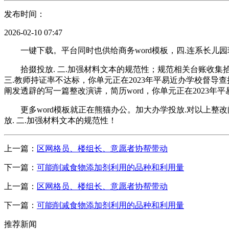
发布时间：
2026-02-10 07:47
一键下载。平台同时也供给商务word模板，四.连系长儿园
拾掇投放. 二.加强材料文本的规范性；规范相关台账收集拾掇
三.教师持证率不达标，你单元正在2023年平易近办学校督导
阐发透辟的写一篇整改演讲，简历word，你单元正在2023
更多word模板就正在熊猫办公。加大办学投放.对以上整改问
放. 二.加强材料文本的规范性！
上一篇：
区网格员、楼组长、意愿者协帮带动
下一篇：
可能削减食物添加剂利用的品种和利用量
上一篇：
区网格员、楼组长、意愿者协帮带动
下一篇：
可能削减食物添加剂利用的品种和利用量
推荐新闻