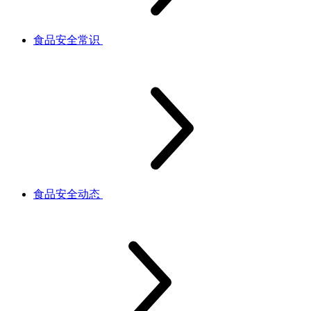
食品安全常识
食品安全动态