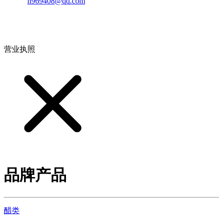
邮箱：
n969408@qq.com
地址：江西省德安县高新技术产业园(宝塔工业园)高新路93号
营业执照
品牌产品
醋类