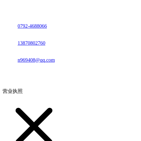
座机：
0792-4688066
电话：
13870802760
邮箱：
n969408@qq.com
地址：江西省德安县高新技术产业园(宝塔工业园)高新路93号
营业执照