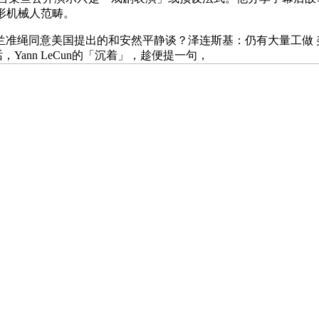
我形机械人范畴。
兰准绳同意美国提出的和安然平静谈？泽连斯基：仍有大量工做 
Yann LeCun的「沉着」，趁便提一句，