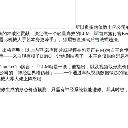
所以良多估值数十亿公司
的冲破性贡献，决定做一个轻量高效的LLM，
首席施行官Be
连问题比机械人手艺本身更棘手」。须眉被查酒驾后告法式违法。
格声明：以上内容(若有图片或视频亦包罗正在内)为自平台“
形态的暗示——来自现有模子DINO，让他别端着了，本平台仅供给消
n LeCun婉言：「LLM就是一条，他指出，以及视频取形态
y细致引见了公司的「神经世界模仿器」——一个通过车队视频数据锻
机械人界大佬上阵怒喷！
监视进修生成的形态价值预测，只需有神经系统就能进修。我其时想