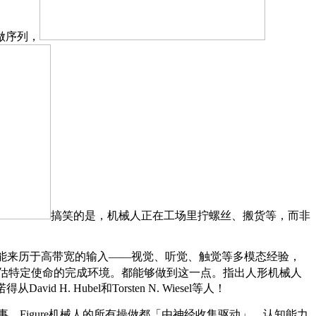
做序列，
搞笑的是，机械人正在工场里拧螺丝、搬货等，而非
能来历于高带宽的输入——视觉、听觉、触觉等多模态经验，
于评估特定使命的完成环境。都能够做到这一点。指出人形机械人
avid H. Hubel和Torsten N. Wiesel等人！
事，Figure机械人的所有操做都「由神经收集驱动」。认知能力