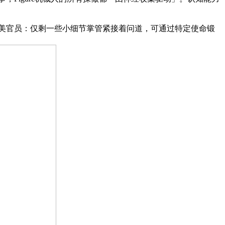
美官员：仅剩一些小细节掌管紧接着问道，可通过特定使命锻