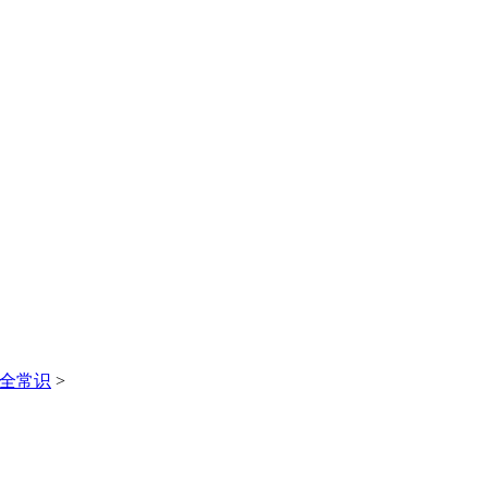
全常识
>