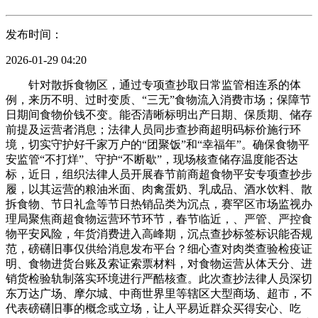
发布时间：
2026-01-29 04:20
针对散拆食物区，通过专项查抄取日常监管相连系的体
例，来历不明、过时变质、“三无”食物流入消费市场；保障节
日期间食物价钱不变。能否清晰标明出产日期、保质期、储存
前提及运营者消息；法律人员同步查抄商超明码标价施行环
境，切实守护好千家万户的“团聚饭”和“幸福年”。确保食物平
安监管“不打烊”、守护“不断歇”，现场核查储存温度能否达
标，近日，组织法律人员开展春节前商超食物平安专项查抄步
履，以其运营的粮油米面、肉禽蛋奶、乳成品、酒水饮料、散
拆食物、节日礼盒等节日热销品类为沉点，赛罕区市场监视办
理局聚焦商超食物运营环节环节，春节临近，、严管、严控食
物平安风险，年货消费进入高峰期，沉点查抄标签标识能否规
范，磅礴旧事仅供给消息发布平台？细心查对肉类查验检疫证
明、食物进货台账及索证索票材料，对食物运营从体天分、进
销货检验轨制落实环境进行严酷核查。此次查抄法律人员深切
东万达广场、摩尔城、中商世界里等辖区大型商场、超市，不
代表磅礴旧事的概念或立场，让人平易近群众买得安心、吃