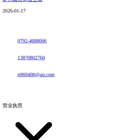
2026-01-17
座机：
0792-4688066
电话：
13870802760
邮箱：
n969408@qq.com
地址：江西省德安县高新技术产业园(宝塔工业园)高新路93号
营业执照