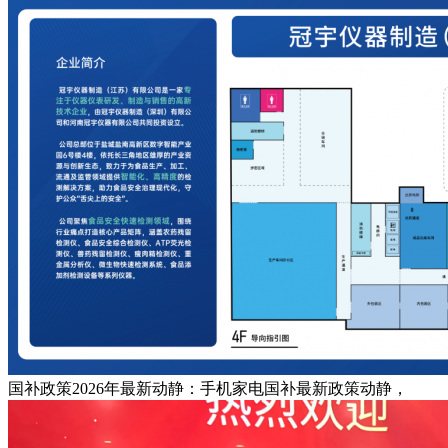
国补政策2026年最新动静：手机家电国补最新政策动静，