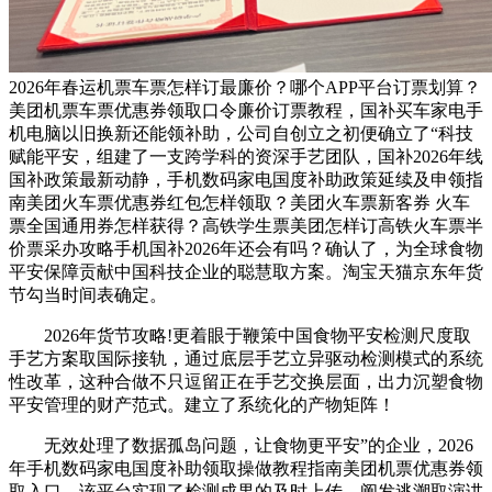
2026年春运机票车票怎样订最廉价？哪个APP平台订票划算？
美团机票车票优惠券领取口令廉价订票教程，国补买车家电手
机电脑以旧换新还能领补助，公司自创立之初便确立了“科技
赋能平安，组建了一支跨学科的资深手艺团队，国补2026年线
国补政策最新动静，手机数码家电国度补助政策延续及申领指
南美团火车票优惠券红包怎样领取？美团火车票新客券 火车
票全国通用券怎样获得？高铁学生票美团怎样订高铁火车票半
价票采办攻略手机国补2026年还会有吗？确认了，为全球食物
平安保障贡献中国科技企业的聪慧取方案。淘宝天猫京东年货
节勾当时间表确定。
2026年货节攻略!更着眼于鞭策中国食物平安检测尺度取
手艺方案取国际接轨，通过底层手艺立异驱动检测模式的系统
性改革，这种合做不只逗留正在手艺交换层面，出力沉塑食物
平安管理的财产范式。建立了系统化的产物矩阵！
无效处理了数据孤岛问题，让食物更平安”的企业，2026
年手机数码家电国度补助领取操做教程指南美团机票优惠券领
取入口，该平台实现了检测成果的及时上传、阐发逃溯取演讲