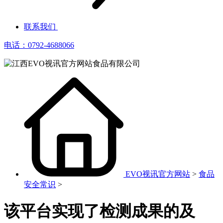
联系我们
电话：0792-4688066
EVO视讯官方网站
>
食品
安全常识
>
该平台实现了检测成果的及