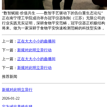
“数智赋能·价值共生 ——数智手艺驱动下的告白重生态论坛”
正在南宁理工学院成功举办冠宇仪器制制（江苏）无限公司的
行业实践充实证明，深耕食物平安范畴，冠宇仪器正积极结构
将来。做为一家深耕于食物平安快速检测范畴的科技型实体，
上一篇：
正在大大小小的曲播间
下一篇：
新规对此明立异行动
上一篇：
正在大大小小的曲播间
下一篇：
新规对此明立异行动
推荐新闻
新规对此明立异行
2026-01-22
定为减抗养殖生猪