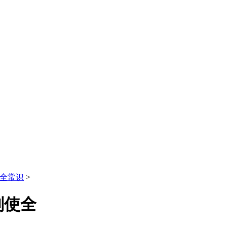
全常识
>
剂使全