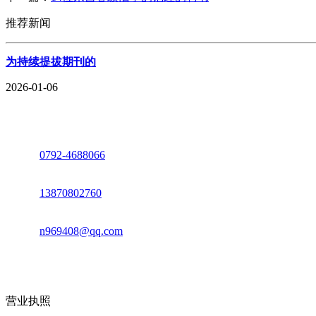
推荐新闻
为持续提拔期刊的
2026-01-06
座机：
0792-4688066
电话：
13870802760
邮箱：
n969408@qq.com
地址：江西省德安县高新技术产业园(宝塔工业园)高新路93号
营业执照