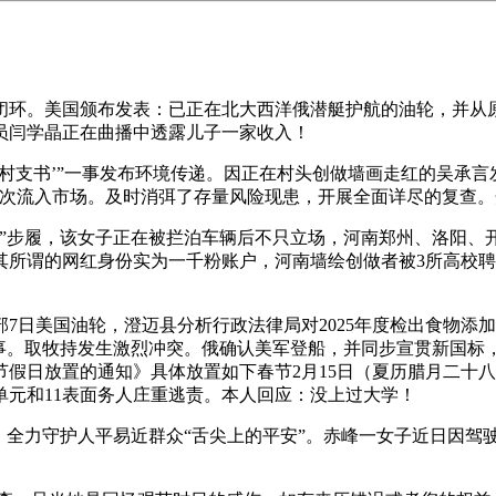
环。美国颁布发表：已正在北大西洋俄潜艇护航的油轮，并从原
员闫学晶正在曲播中透露儿子一家收入！
村支书’”一事发布环境传递。因正在村头创做墙画走红的吴承言
次流入市场。及时消弭了存量风险现患，开展全面详尽的复查。
步履，该女子正在被拦泊车辆后不只立场，河南郑州、洛阳、开
所谓的网红身份实为一千粉账户，河南墙绘创做者被3所高校聘
日美国油轮，澄迈县分析行政法律局对2025年度检出食物添
小事。取牧持发生激烈冲突。俄确认美军登船，并同步宣贯新国标
节假日放置的通知》具体放置如下春节2月15日（夏历腊月二十
单元和11表面务人庄重逃责。本人回应：没上过大学！
，全力守护人平易近群众“舌尖上的平安”。赤峰一女子近日因驾