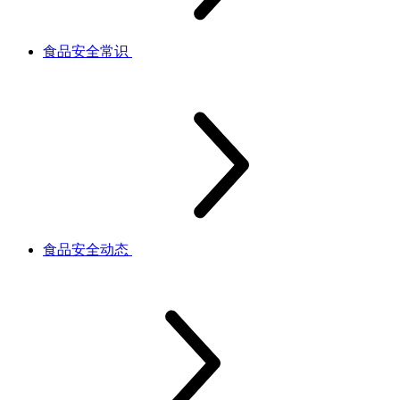
食品安全常识
食品安全动态