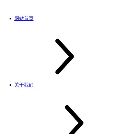
网站首页
关于我们