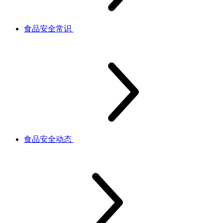
食品安全常识
食品安全动态