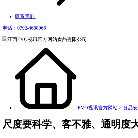
联系我们
电话：0792-4688066
EVO视讯官方网站
>
食品安
尺度要科学、客不雅、通明度