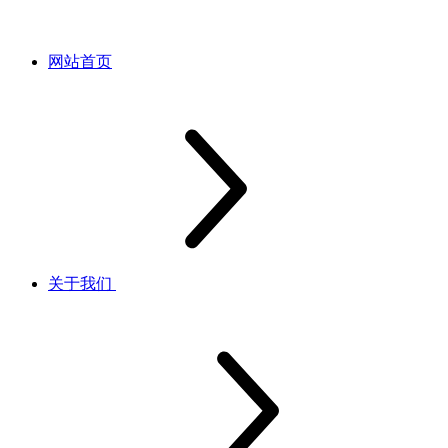
网站首页
关于我们