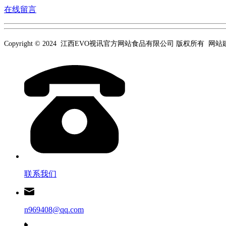
在线留言
Copyright © 2024 江西EVO视讯官方网站食品有限公司 版权所有 网
联系我们
n969408@qq.com