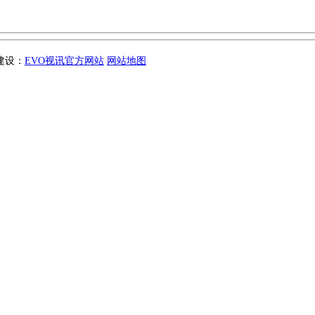
站建设：
EVO视讯官方网站
网站地图