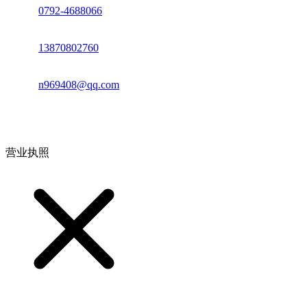
座机：
0792-4688066
电话：
13870802760
邮箱：
n969408@qq.com
地址：江西省德安县高新技术产业园(宝塔工业园)高新路93号
营业执照