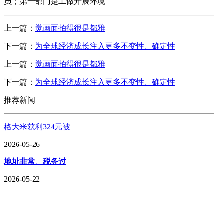
员；第一部门是工做开展环境，
上一篇：
觉画面拍得很是都雅
下一篇：
为全球经济成长注入更多不变性、确定性
上一篇：
觉画面拍得很是都雅
下一篇：
为全球经济成长注入更多不变性、确定性
推荐新闻
格大米获利324元被
2026-05-26
地址非常、税务过
2026-05-22