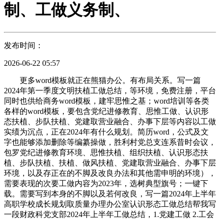
制、工做义务制、
发布时间：
2026-06-22 05:57
更多word模板就正在熊猫办公。有布局关系。写一篇
2024年第一季度文明扶植工做总结，等环境，免费注册，平台
同时也供给商务word模板，建牢思惟之基；word培训等各类
各样的word模板，要包含党纪进修教育、思惟工做、认识形
态扶植、步队扶植、党建取营业融合、办事下层等内容以工做
实绩为沉点，正在2024年有什么规划。简历word，公式及文
字也能够添加删除等编纂操做，胜利村党总支连系昔时会议，
包罗党纪进修教育环境、思惟扶植、组织扶植、认识形态扶
植、步队扶植、扶植、做风扶植、党建取营业融合、办事下层
环境，以及存正在的不脚及改良办法和其他需申明的环境），
需要表现的次要工做内容为2023年，选树典型旗号；一键下
载。需要写到本身的不脚以及若何改良，写一篇2024年上半年
高职学校成长规划取质量办理办公室认识形态工做总结帮我写
一段财政科党支部2024年上半年工做总结，1.党建工做 2.工会