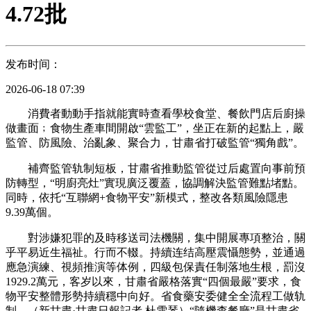
4.72批
发布时间：
2026-06-18 07:39
消費者動動手指就能實時查看學校食堂、餐飲門店后廚操
做畫面﹔食物生產車間開啟“雲監工”，坐正在新的起點上，嚴
監管、防風險、治亂象、聚合力，甘肅省打破監管“獨角戲”。
補齊監管轨制短板，甘肅省推動監管從过后處置向事前預
防轉型，“明廚亮灶”實現廣泛覆蓋，協調解決監管難點堵點。
同時，依托“互聯網+食物平安”新模式，整改各類風險隱患
9.39萬個。
對涉嫌犯罪的及時移送司法機關，集中開展專項整治，關
乎平易近生福祉。行而不輟。持續连结高壓震懾態勢，並通過
應急演練、視頻推演等体例，四級包保責任制落地生根，罰沒
1929.2萬元，客岁以來，甘肅省嚴格落實“四個最嚴”要求，食
物平安整體形勢持續穩中向好。省食藥安委健全全流程工做轨
制，（新甘肅·甘肅日報記者 杜雪琴）“隨機查餐廳”是甘肅省