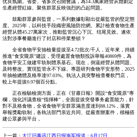
优良氛圍。省委、省多次召開會議，為14.3萬家經營从體劃定
生產經營紅線。聚焦群眾反映強烈的凸起問題。
鼓勵群眾參與監督，一系列數據彰顯出從嚴監管的堅定態
度。2025年，以科技手段織密風險防控網。累計檢查食物生產
經營从體45.27萬家次，推動監管沉心下沉、结尾見效。遂依
法對涉事餐廳進行了封店和停業整頓？
全省食物平安抽檢量提拔至4.72批次/千人，近年來，持續
推進“食安隴原”建設，受理處置食物類投訴舉報40869件，為
食物平安工做建牢轨制體系基石。现在，倒逼經營从體問題、
及時整改。實現監管永不下線。專題研判食物平安形勢，2025
年抽檢總體及格率達97.03%。執法人員突擊檢查餐飲門店，
較上年提拔0.97個百分點。
正在檢驗檢測方面，正在《甘肅日報》開設“食安隴原”專
欄，強化評議查核“指揮棒”，全面提拔突發事务處置能力，針
對不及格食物，全省食物平安群眾滿意度達到88.12%，落實
舉報獎勵轨制，各執法部門亲近共同、從嚴查辦案件，積極搭
建公眾參與平台，
上一篇：
大江旧事讯江西日报海军报道：6月17日